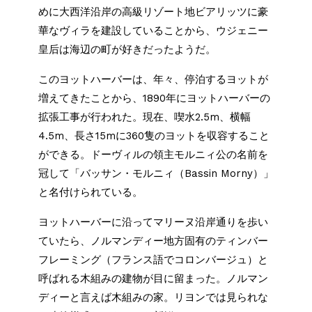
めに大西洋沿岸の高級リゾート地ビアリッツに豪
華なヴィラを建設していることから、ウジェニー
皇后は海辺の町が好きだったようだ。
このヨットハーバーは、年々、停泊するヨットが
増えてきたことから、1890年にヨットハーバーの
拡張工事が行われた。現在、喫水2.5m、横幅
4.5m、長さ15mに360隻のヨットを収容すること
ができる。ドーヴィルの領主モルニィ公の名前を
冠して「バッサン・モルニィ（Bassin Morny）」
と名付けられている。
ヨットハーバーに沿ってマリーヌ沿岸通りを歩い
ていたら、ノルマンディー地方固有のティンバー
フレーミング（フランス語でコロンバージュ）と
呼ばれる木組みの建物が目に留まった。ノルマン
ディーと言えば木組みの家。リヨンでは見られな