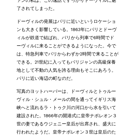
ァンの私は、この逸話ですっかりドーヴィルに魅
了されてしまった。
ドーヴィルの発展はパリに近いというロケーショ
ンも大きく影響している。1863年にパリとドーヴ
ィルが鉄道で結ばれ、パリから列車で6時間でド
ーヴィルに来ることができるようになった。今で
は、特急列車でパリからわずか2時間で来ることが
できる。21世紀に入ってもパリジャンの高級保養
地として不動の人気を誇る理由もそこにあろう。
パリに近い海辺の町なのだ。
写真のヨットハーバーは、ドーヴィルとトゥルー
ヴィル・シュル・メールの間を通ってイギリス海
峡へと流れるラ・トゥク川の河口から水を引いて
建設された。1866年の開港式に皇帝ナポレオン３
世の妻であるウジェニー皇后が出席され、盛大に
行われたようだ。皇帝ナポレオン３世は皇后のた