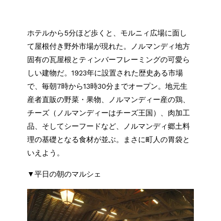
ホテルから5分ほど歩くと、モルニィ広場に面し
て屋根付き野外市場が現れた。ノルマンディ地方
固有の瓦屋根とティンバーフレーミングの可愛ら
しい建物だ。1923年に設置された歴史ある市場
で、毎朝7時から13時30分までオープン。地元生
産者直販の野菜・果物、ノルマンディー産の鶏、
チーズ（ノルマンディーはチーズ王国）、肉加工
品、そしてシーフードなど、ノルマンディ郷土料
理の基礎となる食材が並ぶ。まさに町人の胃袋と
いえよう。
▼平日の朝のマルシェ