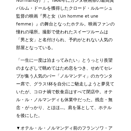
Normandy）」。1966年にカンヌ映画祭の最高賞
パルム・ドールを獲得したクロード・ルルーシュ
監督の映画『男と女（Un homme et une
femme）』の舞台となったホテル。映画ファンの
憧れの場所。撮影で使われたスイーツルームは
「男と女」と名付けられ、予約がとれない人気の
部屋となっている。
「一生に一度は泊まってみたい」とうっとり羨望
のまなざしで眺めてはため息をつき、せめてセレ
ブが集う人気のバー「ノルマンディ」のカウンタ
ー席で、グラス1杯を自分にご馳走しようと夢見て
いたが、コロナ禍で飲食店はすべて閉店中。オテ
ル・ル・ノルマンディも休業中だった。残念・無
念・がっかり、とほほ…。肩を落として、ホテル
を後にした。
▼オテル・ル・ノルマンディ前のフランソワ・ア