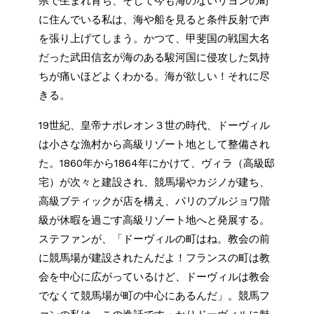
県で生まれ育ち、そして今も海のないリヨンの町
に住んでいる私は、海や船を見ると条件反射で声
を張り上げてしまう。かつて、甲斐国の戦国大名
だった武田信玄が海のある駿河国に侵攻した気持
ちが痛いほどよくわかる。海が欲しい！それに尽
きる。
19世紀、皇帝ナポレオン３世の時代、ドーヴィル
は小さな漁村から高級リゾート地として整備され
た。1860年から1864年にかけて、ヴィラ（高級邸
宅）が次々と建設され、競馬場やカジノが建ち、
高級ブティックが店を構え、パリのブルジョワ階
級が休暇を過ごす高級リゾート地へと発展する。
ステファンが、「ドーヴィルの町はね。教会の前
に競馬場が建設されたんだよ！フランスの町は教
会を中心に広がっているけど、ドーヴィルは教会
でなくて競馬場が町の中心にあるんだ」。競馬フ