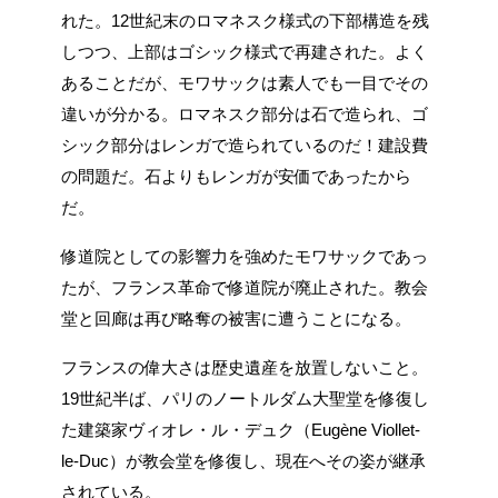
れた。12世紀末のロマネスク様式の下部構造を残
しつつ、上部はゴシック様式で再建された。よく
あることだが、モワサックは素人でも一目でその
違いが分かる。ロマネスク部分は石で造られ、ゴ
シック部分はレンガで造られているのだ！建設費
の問題だ。石よりもレンガが安価であったから
だ。
修道院としての影響力を強めたモワサックであっ
たが、フランス革命で修道院が廃止された。教会
堂と回廊は再び略奪の被害に遭うことになる。
フランスの偉大さは歴史遺産を放置しないこと。
19世紀半ば、パリのノートルダム大聖堂を修復し
た建築家ヴィオレ・ル・デュク（Eugène Viollet-
le-Duc）が教会堂を修復し、現在へその姿が継承
されている。