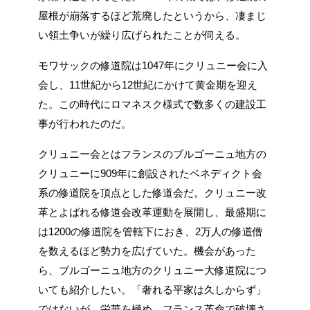
屋根が崩落するほど荒廃したというから、凄まじ
い領土争いが繰り広げられたことが伺える。
モワサックの修道院は1047年にクリュニー会に入
会し、11世紀から12世紀にかけて黄金期を迎え
た。この時代にロマネスク様式で数多くの建設工
事が行われたのだ。
クリュニー会とはフランスのブルゴーニュ地方の
クリュニーに909年に創設されたベネディクト会
系の修道院を頂点とした修道会だ。クリュニー改
革とよばれる修道会改革運動を展開し、最盛期に
は1200の修道院を管轄下におき、2万人の修道僧
を数えるほど勢力を広げていた。機会があった
ら、ブルゴーニュ地方のクリュニー大修道院につ
いても紹介したい。「奢れる平家は久しからず」
ではないが、栄華を極め、フランス革命で破壊さ