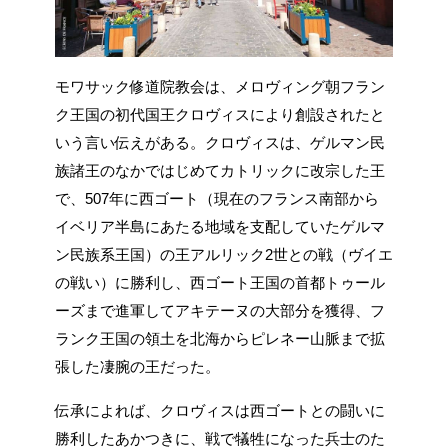
モワサック修道院教会は、メロヴィング朝フラン
ク王国の初代国王クロヴィスにより創設されたと
いう言い伝えがある。クロヴィスは、ゲルマン民
族諸王のなかではじめてカトリックに改宗した王
で、507年に西ゴート（現在のフランス南部から
イベリア半島にあたる地域を支配していたゲルマ
ン民族系王国）の王アルリック2世との戦（ヴイエ
の戦い）に勝利し、西ゴート王国の首都トゥール
ーズまで進軍してアキテーヌの大部分を獲得、フ
ランク王国の領土を北海からピレネー山脈まで拡
張した凄腕の王だった。
伝承によれば、クロヴィスは西ゴートとの闘いに
勝利したあかつきに、戦で犠牲になった兵士のた