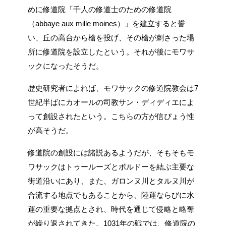
めに修道院「千人の修道士のための修道院
（abbaye aux mille moines）」を建立すると誓
い、丘の高台から槍を投げ、その槍が刺さった場
所に修道院を設立したという。それが後にモワサ
ックになったそうだ。
歴史研究者によれば、モワサックの修道院教会は7
世紀半ばにカオールの司教サン・ディディエによ
って創設されたという。こちらの方が信ぴょう性
が高そうだ。
修道院の創設には諸説あるようだが、そもそもモ
ワサックはトゥールーズとボルドーを結ぶ主要な
街道沿いにあり、また、ガロンヌ川とタルヌ川が
合流する地点でもあることから、陸運ならびに水
運の重要な拠点とされ、時代を通じて侵略と略奪
が繰り返されてきた。1031年の戦では、修道院の