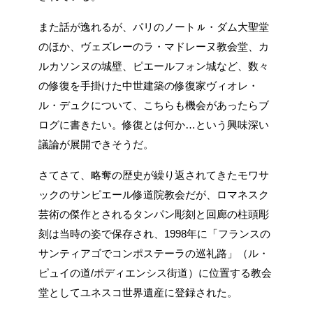
また話が逸れるが、パリのノートㇽ・ダム大聖堂
のほか、ヴェズレーのラ・マドレーヌ教会堂、カ
ルカソンヌの城壁、ピエールフォン城など、数々
の修復を手掛けた中世建築の修復家ヴィオレ・
ル・デュクについて、こちらも機会があったらブ
ログに書きたい。修復とは何か…という興味深い
議論が展開できそうだ。
さてさて、略奪の歴史が繰り返されてきたモワサ
ックのサンピエール修道院教会だが、ロマネスク
芸術の傑作とされるタンパン彫刻と回廊の柱頭彫
刻は当時の姿で保存され、1998年に「フランスの
サンティアゴでコンポステーラの巡礼路」（ル・
ピュイの道/ポディエンシス街道）に位置する教会
堂としてユネスコ世界遺産に登録された。