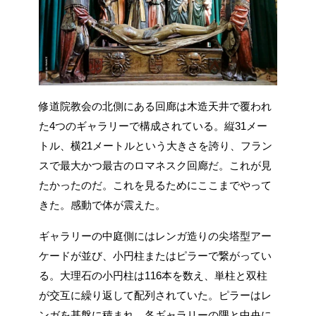
修道院教会の北側にある回廊は木造天井で覆われ
た4つのギャラリーで構成されている。縦31メー
トル、横21メートルという大きさを誇り、フラン
スで最大かつ最古のロマネスク回廊だ。これが見
たかったのだ。これを見るためにここまでやって
きた。感動で体が震えた。
ギャラリーの中庭側にはレンガ造りの尖塔型アー
ケードが並び、小円柱またはピラーで繋がってい
る。大理石の小円柱は116本を数え、単柱と双柱
が交互に繰り返して配列されていた。ピラーはレ
ンガを基盤に積まれ、各ギャラリーの隅と中央に