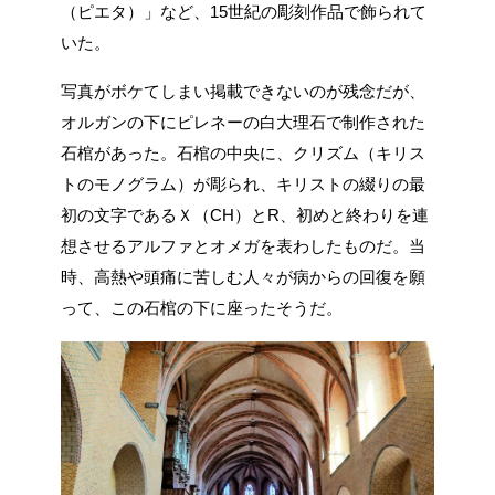
（ピエタ）」など、15世紀の彫刻作品で飾られて
いた。
写真がボケてしまい掲載できないのが残念だが、
オルガンの下にピレネーの白大理石で制作された
石棺があった。石棺の中央に、クリズム（キリス
トのモノグラム）が彫られ、キリストの綴りの最
初の文字であるＸ（CH）とR、初めと終わりを連
想させるアルファとオメガを表わしたものだ。当
時、高熱や頭痛に苦しむ人々が病からの回復を願
って、この石棺の下に座ったそうだ。