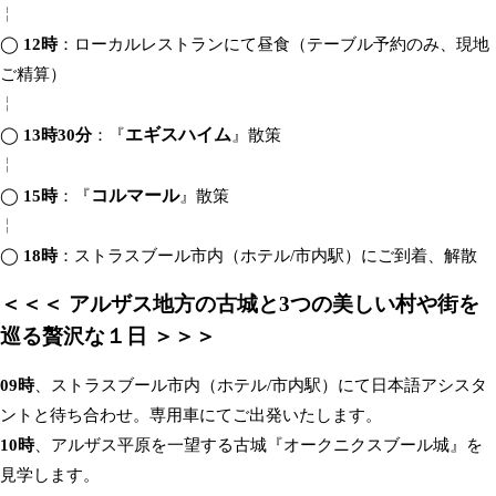
╎
◯
12時
：ローカルレストランにて昼食（テーブル予約のみ、現地
ご精算）
╎
エギスハイム
◯
13時30分
：『
』散策
╎
コルマール
◯
15時
：『
』散策
╎
◯
18時
：ストラスブール市内（ホテル/市内駅）にご到着、解散
＜＜＜ アルザス地方の古城と3つの美しい村や街を
巡る贅沢な１日 ＞＞＞
09時
、ストラスブール市内（ホテル/市内駅）にて日本語アシスタ
ントと待ち合わせ。専用車にてご出発いたします。
10時
、アルザス平原を一望する古城『オークニクスブール城』を
見学します。