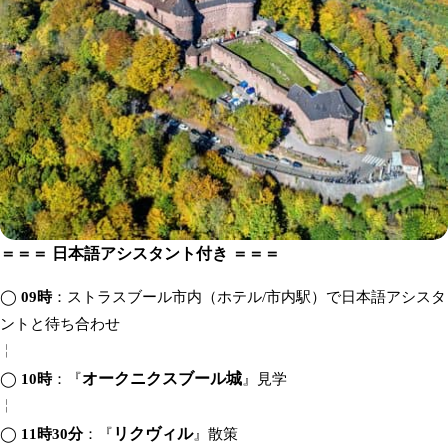
＝＝＝ 日本語アシスタント付き ＝＝＝
◯
09時
：ストラスブール市内（ホテル/市内駅）で日本語アシスタ
ントと待ち合わせ
╎
オークニクスブール城
◯
10時
：『
』見学
╎
リクヴィル
◯
11時30分
：『
』散策