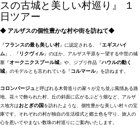
スの古城と美しい村巡り』 １
日ツアー
◆ アルザスの個性豊かな村や街を訪ねて◆
フランスの最も美しい村
エギスハイ
『
』に認定される、『
ム
リクヴィル
』、『
』のほか、アルザス平原を一望する中世の城
オークニクスブール城
ハウルの動く
塞『
』や、ジブリ作品『
城
コルマール
』のモデルとも言われている『
』を訪ねます。
コロンバージュ
と呼ばれる木骨造りの家々が立ち並ぶ風情ある路
地、花々で飾られた村、丘の斜面に広がるぶどう畑など、アルザ
おとぎの国
ス地方は
を訪れたような、個性豊かな美しい村々の宝
庫です。それぞれの村が独自の生活様式と郷土色を守り、旅人の
心を惹いてやまない数珠の村巡りにご案内いたします。