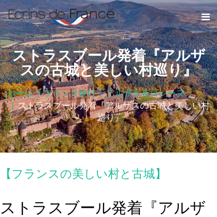
ストラスブール発着『アルザ
スの古城と美しい村巡り』
ホーム
フランス旅行
アルザス＆ロレーヌ
ストラスブール発着『アルザスの古城と美しい村
巡り』
【フランスの美しい村と古城】
ストラスブール発着『アルザ